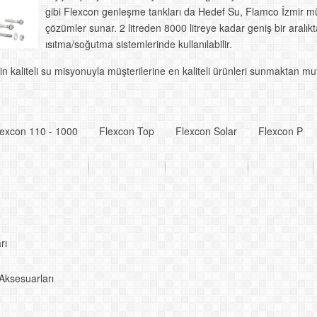
gibi Flexcon genleşme tankları da Hedef Su, Flamco İzmir mü
çözümler sunar. 2 litreden 8000 litreye kadar geniş bir aral
ısıtma/soğutma sistemlerinde kullanılabilir.
 kaliteli su misyonuyla müşterilerine en kaliteli ürünleri sunmaktan mu
lexcon 110 - 1000
Flexcon Top
Flexcon Solar
Flexcon P
rı
Aksesuarları