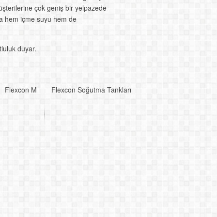
şterilerine çok geniş bir yelpazede
ıkta hem içme suyu hem de
tluluk duyar.
Flexcon M
Flexcon Soğutma Tankları