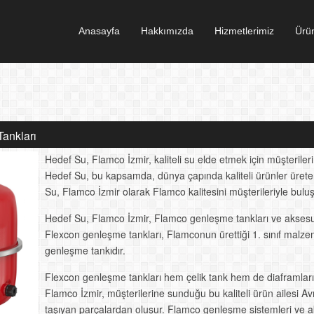
Anasayfa
Hakkımızda
Hizmetlerimiz
Ürün
ankları
Hedef Su, Flamco İzmir, kaliteli su elde etmek için müşterile
Hedef Su, bu kapsamda, dünya çapında kaliteli ürünler üreten
Su, Flamco İzmir olarak Flamco kalitesini müşterileriyle buluş
Hedef Su, Flamco İzmir, Flamco genleşme tankları ve aksesuar
Flexcon genleşme tankları, Flamconun ürettiği 1. sınıf malze
genleşme tankıdır.
Flexcon genleşme tankları hem çelik tank hem de diaframları ü
Flamco İzmir, müşterilerine sunduğu bu kaliteli ürün ailesi 
taşıyan parçalardan oluşur. Flamco genleşme sistemleri ve aks