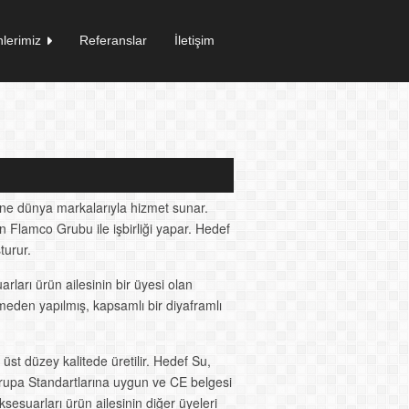
lerimiz
Referanslar
İletişim
rine dünya markalarıyla hizmet sunar.
 Flamco Grubu ile işbirliği yapar. Hedef
turur.
ları ürün ailesinin bir üyesi olan
meden yapılmış, kapsamlı bir diyaframlı
st düzey kalitede üretilir. Hedef Su,
Avrupa Standartlarına uygun ve CE belgesi
esuarları ürün ailesinin diğer üyeleri