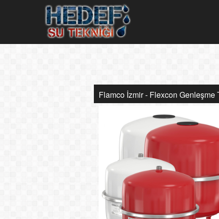
Flamco İzmir - Flexcon Genleşme T