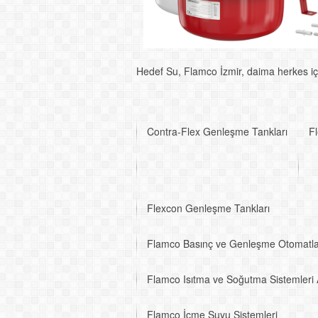
Hedef Su, Flamco İzmir, daima herkes için
Contra-Flex Genleşme Tankları
F
Flexcon Genleşme Tankları
Flamco Basınç ve Genleşme Otomatla
Flamco Isıtma ve Soğutma Sistemleri 
Flamco İçme Suyu Sistemleri