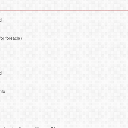
d
or foreach()
d
nfo