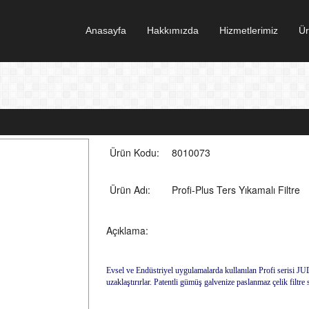
Anasayfa
Hakkımızda
Hizmetlerimiz
Ür
Ürün Kodu:
8010073
Ürün Adı:
Profi-Plus Ters Yıkamalı Filtre
Açıklama:
Evsel ve Endüstriyel uygulamalarda kullanılan Profi serisi JUD
uzaklaştırırlar. Patentli gümüş galvenize paslanmaz çelik filtr