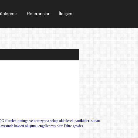
ünlerimiz
Referanslar
İletişim
O filtreler, pittings ve korozyona sebep olabilecek partikülleri sudan
e sayesinde bakteri oluşumu engellenmiş olur. Filtre gövdes