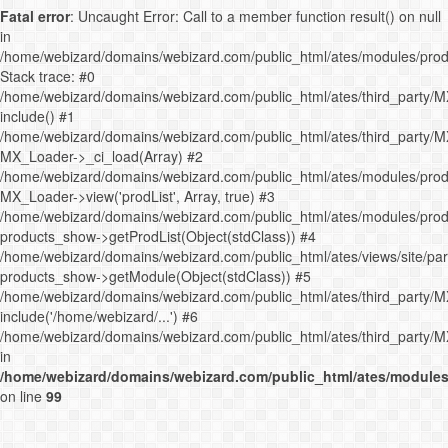
Fatal error
: Uncaught Error: Call to a member function result() on null
in
/home/webizard/domains/webizard.com/public_html/ates/modules/prod
Stack trace: #0
/home/webizard/domains/webizard.com/public_html/ates/third_party/M
include() #1
/home/webizard/domains/webizard.com/public_html/ates/third_party/M
MX_Loader->_ci_load(Array) #2
/home/webizard/domains/webizard.com/public_html/ates/modules/produ
MX_Loader->view('prodList', Array, true) #3
/home/webizard/domains/webizard.com/public_html/ates/modules/produ
products_show->getProdList(Object(stdClass)) #4
/home/webizard/domains/webizard.com/public_html/ates/views/site/pa
products_show->getModule(Object(stdClass)) #5
/home/webizard/domains/webizard.com/public_html/ates/third_party/M
include('/home/webizard/...') #6
/home/webizard/domains/webizard.com/public_html/ates/third_party/M
in
/home/webizard/domains/webizard.com/public_html/ates/modules
on line
99