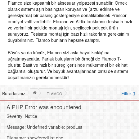
Flamco size kapsamlı bir aksesuar yelpazesi sunabilir. Örnek
olarak sistemi aşırı basınçtan koruyan ve (arzu edilirse ve
gerekiyorsa) bir basınç göstergesiyle donatılabilecek Prescor
emniyet valfi verilebilir. Flexcon ve Airfix tanklarının tesisata hızlı
ve verimli bir şekilde montajı için, seçilecek pek çok ürün
sunuyoruz. Tesisata montaj için bazı hızlı rakorlara gereksinim
duyabilirsiniz. Flamco bunların hepsine sahiptir.
Büyük ya da küçük, Flamco sizi asla hayal kırıklığına
uğratmayacaktır. Parlak buluşların bir örneği de Flamco T-
plus'tır. Basit ve hızlı bir süreç içerisinde mükemmel bir ek hat
bağlantısı oluşturur. Ve büyük avantajlarından birisi de sistemi
boşaltmanızın gerekmemesidir!
Buradasınız :
Filter
FLAMCO
A PHP Error was encountered
Severity: Notice
Message: Undefined variable: prodList
Filename: show/prodList.php